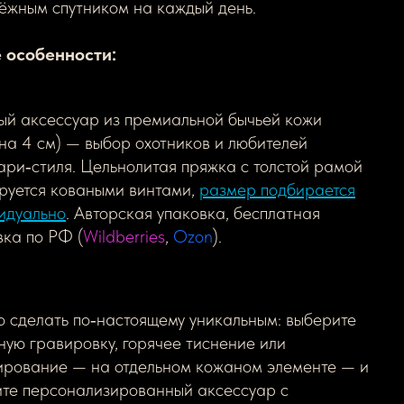
ёжным спутником на каждый день.
 особенности:
й аксессуар из премиальной бычьей кожи
на 4 см) — выбор охотников и любителей
ари‑стиля. Цельнолитая пряжка с толстой рамой
руется коваными винтами,
размер подбирается
идуально
. Авторская упаковка, бесплатная
вка по РФ (
Wildberries
,
Ozon
).
 сделать по‑настоящему уникальным: выберите
ную гравировку, горячее тиснение или
ирование — на отдельном кожаном элементе — и
ите персонализированный аксессуар с