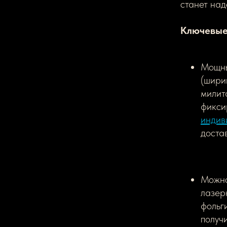
станет над
Ключевые
Мощны
(шири
милит
фикси
индив
доста
Можно
лазер
фольг
получ