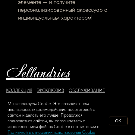
элементе — и получите
персонализированный аксессуар с
индивидуальным характером!
Sellandries
КОЛЛЕКЦИЯ
ЭКСКЛЮЗИВ
ОБСЛУЖИВАНИЕ
ЮРИСТПРУДЕНЦИЯ
СОТРУДНИЧЕСТВО
Мы используем Сookie. Это позволяет нам
Пантеон кожи
Возможности
Привилегии
анализировать взаимодействие посетителей с
сайтом и делать его лучше. Продолжая
пользоваться сайтом, вы соглашаетесь с
OK
использованием файлов Сookie в соответствии с
ДОБАВИТЬ В КОРЗИНУ
Политикой в отношении использования Cookie