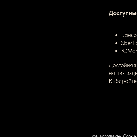
Доступны
Банко
SberP
ЮMon
Достойная 
наших изде
Выбирайте 
Мы используем Сookie.