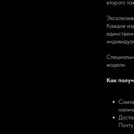
второго та
Эксклюзивн
Каждое из
единствен
индивидуа
Специальн
модели.
Как получ
Самов
налич
Доста
Почту