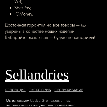
WB);
SberPay;
ЮMoney.
Достойная гарантия на все товары — мы
уверены в качестве наших изделий.
Выбирайте эксклюзив — будьте неповторимы!
Sellandries
КОЛЛЕКЦИЯ
ЭКСКЛЮЗИВ
ОБСЛУЖИВАНИЕ
ЮРИСТПРУДЕНЦИЯ
СОТРУДНИЧЕСТВО
Мы используем Сookie. Это позволяет нам
Пантеон кожи
Возможности
Привилегии
анализировать взаимодействие посетителей с