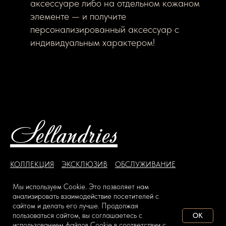
аксессуаре либо на отдельном кожаном
элементе — и получите
персонализированный аксессуар с
индивидуальным характером!
Sellandries
КОЛЛЕКЦИЯ
ЭКСКЛЮЗИВ
ОБСЛУЖИВАНИЕ
ЮРИСТПРУДЕНЦИЯ
СОТРУДНИЧЕСТВО
Мы используем Сookie. Это позволяет нам
Пантеон кожи
Возможности
Привилегии
анализировать взаимодействие посетителей с
сайтом и делать его лучше. Продолжая
пользоваться сайтом, вы соглашаетесь с
OK
использованием файлов Сookie в соответствии с