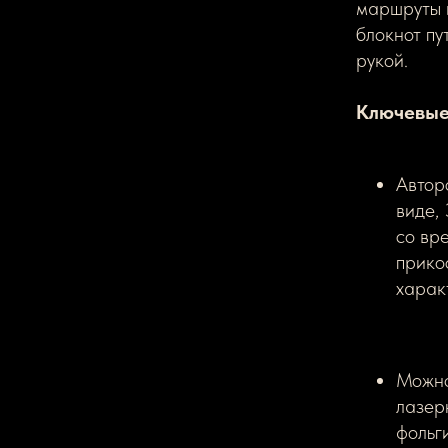
маршруты 
блокнот пу
рукой.
Ключевые
Автор
виде,
со вр
прико
харак
Можно
лазер
фольг