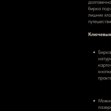
долговечно
бирка подч
лишних хло
путешестви
Ключевые
Бирка
натур
карто
кнопк
практ
Можно
лазер